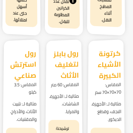
تقلل عدد
المطبخ
أسهل
الكراتين
حتى عند
أثناء
المطلوبة
امتلائها.
النقل.
للنقل.
كرتونة
الأشياء
رول بابلز
لتغليف
رول
استرتش
الكبيرة
الأثاث
صناعي
المقاس:
المقاس: 60 متر
المقاس: 3.5
70×70×70 سم
كيلو
مثالية لـ: الأجهزة،
مثالية لـ: الأجهزة،
الشاشات،
مثالية لـ: تثبيت
النجف، وقطع
والمرايا.
الأثاث، والأدراج،
والمقتنيات.
الديكور.
ترشيحنا: