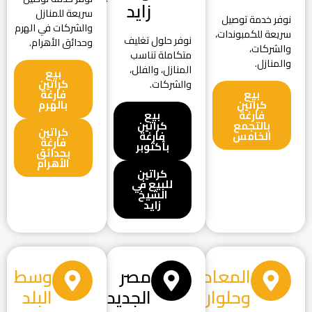
زايد
سريعة للمنازل
نوفر خدمة توصيل
والشركات في الهرم
سريعة للكمبوندات،
نوفر حلول تغليف
وحدائق الأهرام.
والشركات،
متكاملة تناسب
والمنازل.
المنازل، والفلل،
بيع
كراتين
والشركات.
بيع
فارغة
كراتين
بالهرم
فارغة
بيع
بالتجمع
كراتين
كراتين
الخامس
فارغة
فارغة
بأكتوبر
بحدائق
الأهرام
كراتين
للبيع في
الشيخ
زايد
المعادي
مصر
وسط
وحلوان
الجديدة
البلد