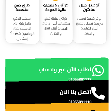
توصيل خلال
طرق دفع
كراتين 5 طبقات
عالية الجودة
متعددة
ساعتين
نوفر خدمة توصيل
كراتين متينة تمنح
يمكنك الدفع
مقتنياتك أعلى درجات
سريعة تغطي جميع
بالطريقة التي
الحماية أثناء النقل
أنحاء القاهرة
تناسبك: نقدًا،
فودافون كاش، أو
والتخزين.
والجيزة.
إنستاباي.
اطلب الآن عبر واتساب
01065891118
اتصل بنا الآن
01065891118