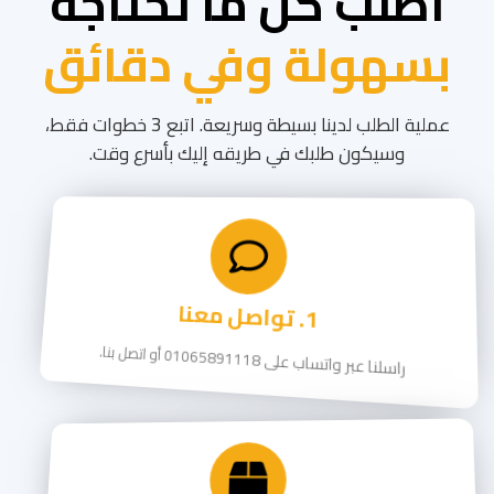
اطلب كل ما تحتاجه
بسهولة وفي دقائق
عملية الطلب لدينا بسيطة وسريعة. اتبع 3 خطوات فقط،
وسيكون طلبك في طريقه إليك بأسرع وقت.
1. تواصل معنا
راسلنا عبر واتساب على
01065891118
أو اتصل بنا.