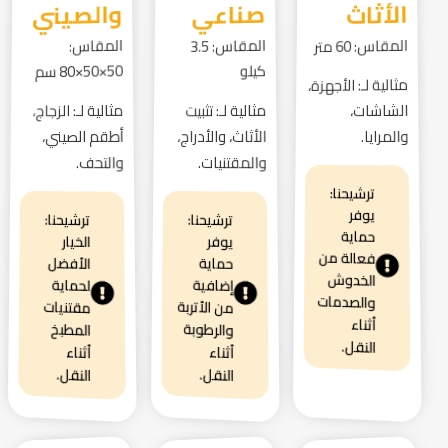
الأثاث
صناعي
والصيني
المقاس: 60 متر
المقاس:
المقاس: 3.5
كيلو
50×50×80 سم
مثالية لـ: الأجهزة،
الشاشات،
مثالية لـ: تثبيت
مثالية لـ: الزجاج،
والمرايا.
الأثاث، والأدراج،
أطقم الصيني،
والمقتنيات.
والتحف.
ترشيحنا:
يوفر
ترشيحنا:
ترشيحنا:
حماية
الخيار
يوفر
فعالة من
الأفضل
حماية
الخدوش
إضافية
لحماية
والصدمات
من الأتربة
مقتنيات
أثناء
والرطوبة
المطبخ
النقل.
أثناء
أثناء
النقل.
النقل.