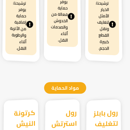
يوفر
ترشيحنا:
ترشيحنا:
حماية
الخيار
يوفر
فعالة من
الأمثل
حماية
الخدوش
لتغليف
إضافية
والصدمات
من الأتربة
ونقل
أثناء
والرطوبة
القطع
النقل.
كبيرة
أثناء
الحجم.
النقل.
مواد الحماية
رول بابلز
لتغليف
رول
استرتش
كرتونة
النيش