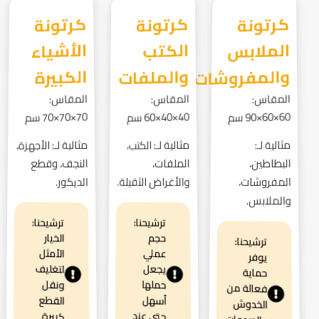
كرتونة
الملابس
كرتونة
الكتب
كرتونة
الأشياء
والمفروشات
والملفات
الكبيرة
المقاس:
المقاس:
المقاس:
60×60×90 سم
40×40×60 سم
70×70×70 سم
مثالية لـ:
مثالية لـ: الكتب،
مثالية لـ: الأجهزة،
البطاطين،
الملفات،
النجف، وقطع
المفروشات،
والأغراض الثقيلة.
الديكور.
والملابس.
ترشيحنا:
ترشيحنا:
الخيار
حجم
ترشيحنا:
الأمثل
عملي
يوفر
لتغليف
يجعل
حماية
حملها
ونقل
فعالة من
القطع
أسهل
الخدوش
حتى عند
كبيرة