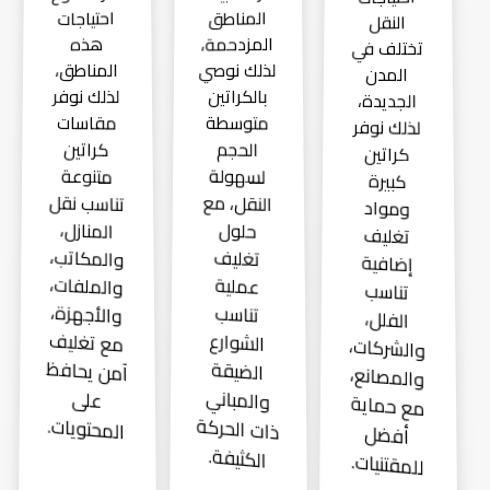
المناطق
احتياجات
النقل
المزدحمة،
هذه
تختلف في
لذلك نوصي
المناطق،
المدن
لذلك نوفر
بالكراتين
الجديدة،
متوسطة
مقاسات
لذلك نوفر
كراتين
الحجم
كراتين
لسهولة
متنوعة
كبيرة
تناسب نقل
النقل، مع
ومواد
المنازل،
حلول
تغليف
والمكاتب،
تغليف
إضافية
والملفات،
عملية
تناسب
والأجهزة،
تناسب
الفلل،
مع تغليف
الشوارع
والشركات،
آمن يحافظ
الضيقة
والمصانع،
والمباني
على
مع حماية
ذات الحركة
المحتويات.
أفضل
الكثيفة.
للمقتنيات.