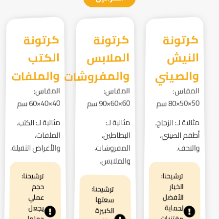
كرتونة
النيش
كرتونة
الملابس
كرتونة
الكتب
والصيني
والمفروشات
والملفات
المقاس:
المقاس:
المقاس:
50×50×80 سم
60×60×90 سم
40×40×60 سم
مثالية لـ: الزجاج،
مثالية لـ:
مثالية لـ: الكتب،
أطقم الصيني،
البطاطين،
الملفات،
والتحف.
المفروشات،
والأغراض الثقيلة.
والملابس.
ترشيحنا:
ترشيحنا:
الخيار
حجم
ترشيحنا:
الأفضل
عملي
سعتها
لحماية
يجعل
الكبيرة
مقتنيات
حملها