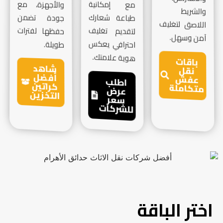
مع إمكانية
والأجهزة، مع
والشريط
طباعة شعارك
جودة تضمن
اللاصق لتغليف
لتقديم تغليف
حفظها لفترات
آمن وسهل.
احترافي يعكس
طويلة.
هوية علامتك.
باقات
شاهد
نقل
أفضل
عفش
اطلب
كراتين
متكاملة
عرض
التخزين
سعر
للشركات
اختر الباقة