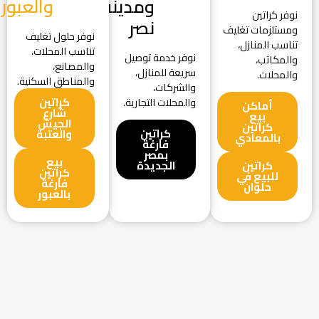
ومدينة
والعبور
نوفر كراتين
نصر
ومستلزمات تغليف
نوفر حلول تغليف
تناسب المنازل،
تناسب المحلات،
نوفر خدمة توصيل
والمكاتب،
والمصانع،
سريعة للمنازل،
والمحلات.
والمناطق السكنية.
والشركات،
كراتين
والمحلات التجارية.
أماكن
شارع
بيع
الجيش
كراتين
كراتين
والعتبة
بالمعادي
فارغة
بمصر
بيع
كراتين
الجديدة
كراتين
للبيع في
فارغة
حلوان
بالعبور