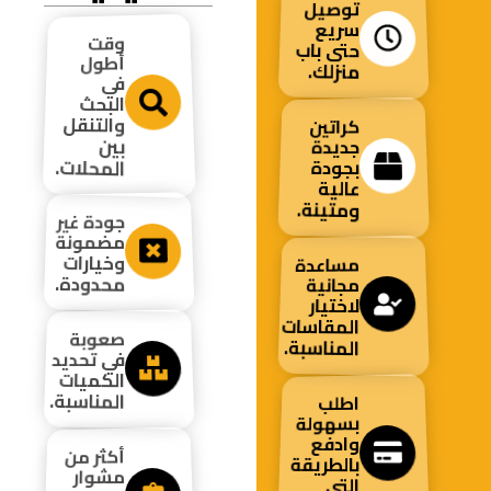
توصيل
سريع
وقت
حتى باب
أطول
منزلك.
في
البحث
والتنقل
كراتين
بين
جديدة
المحلات.
بجودة
عالية
ومتينة.
جودة غير
مضمونة
وخيارات
مساعدة
محدودة.
مجانية
لاختيار
المقاسات
صعوبة
المناسبة.
في تحديد
الكميات
المناسبة.
اطلب
بسهولة
وادفع
أكثر من
بالطريقة
مشوار
التي