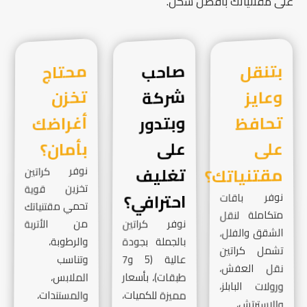
على مقتنياتك بأفضل شكل.
بتنقل
وعايز
تحافظ
صاحب
شركة
وبتدور
محتاج
تخزن
أغراضك
على
على
بأمان؟
مقتنياتك؟
تغليف
نوفر كراتين
تخزين قوية
احترافي؟
نوفر باقات
تحمي مقتنياتك
متكاملة لنقل
نوفر كراتين
من الأتربة
الشقق والفلل،
بالجملة بجودة
والرطوبة،
تشمل كراتين
وتناسب
عالية (5 و7
نقل العفش،
طبقات)، بأسعار
الملابس،
ورولات البابلز،
مميزة للكميات،
والمستندات،
والاسترتش،