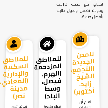
احتياج، مع خدمة سريعة
وجودة تضمن وصول طلبك
بأفضل صورة.
للمدن
الجديدة
(التجمع،
الشيخ
زايد،
للمناطق
المزدحمة
(الهرم،
فيصل،
وسط
للمناطق
السكنية
والإدارية
(المعادي،
مدينة
أكتوبر)
البلد)
نصر)
نعلم أن
ندرك طبيعة
نعرف تنوع
احتياجات