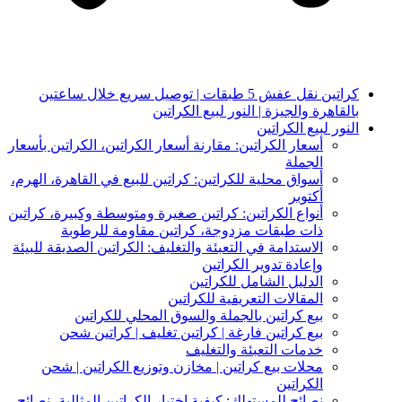
كراتين نقل عفش 5 طبقات | توصيل سريع خلال ساعتين
بالقاهرة والجيزة | النور لبيع الكراتين
النور لبيع الكراتين
أسعار الكراتين: مقارنة أسعار الكراتين، الكراتين بأسعار
الجملة
أسواق محلية للكراتين: كراتين للبيع في القاهرة، الهرم،
أكتوبر
أنواع الكراتين: كراتين صغيرة ومتوسطة وكبيرة، كراتين
ذات طبقات مزدوجة، كراتين مقاومة للرطوبة
الاستدامة في التعبئة والتغليف: الكراتين الصديقة للبيئة
وإعادة تدوير الكراتين
الدليل الشامل للكراتين
المقالات التعريفية للكراتين
بيع كراتين بالجملة والسوق المحلي للكراتين
بيع كراتين فارغة | كراتين تغليف | كراتين شحن
خدمات التعبئة والتغليف
محلات بيع كراتين | مخازن وتوزيع الكراتين | شحن
الكراتين
نصائح للمستهلك: كيفية اختيار الكراتين المثالية، نصائح