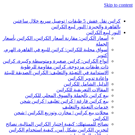
Skip to content
كراتين نقل عفش 5 طبقات | توصيل سريع خلال ساعتين
بالقاهرة والجيزة | النور لبيع الكراتين
النور لبيع الكراتين
أسعار الكراتين: مقارنة أسعار الكراتين، الكراتين بأسعار
الجملة
أسواق محلية للكراتين: كراتين للبيع في القاهرة، الهرم،
أكتوبر
أنواع الكراتين: كراتين صغيرة ومتوسطة وكبيرة، كراتين
ذات طبقات مزدوجة، كراتين مقاومة للرطوبة
الاستدامة في التعبئة والتغليف: الكراتين الصديقة للبيئة
وإعادة تدوير الكراتين
الدليل الشامل للكراتين
المقالات التعريفية للكراتين
بيع كراتين بالجملة والسوق المحلي للكراتين
بيع كراتين فارغة | كراتين تغليف | كراتين شحن
خدمات التعبئة والتغليف
محلات بيع كراتين | مخازن وتوزيع الكراتين | شحن
الكراتين
نصائح للمستهلك: كيفية اختيار الكراتين المثالية، نصائح
لتخزين الكراتين بشكل آمن، كيفية استخدام الكراتين