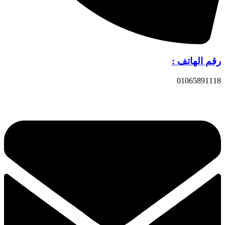
رقم الهاتف :
01065891118