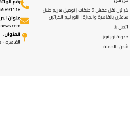
من نحن
رقم الهاتف
65891118
كراتين نقل عفش 5 طبقات | توصيل سريع خلال
ساعتين بالقاهرة والجيزة | النور لبيع الكراتين
عنوان البر
-news.com
اتصل بنا
العنوان:
مدونة نور نيوز
القاهره - 
شحن بالجملة