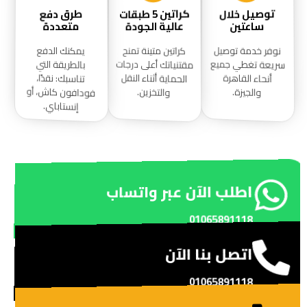
توصيل خلال
طرق دفع
كراتين 5 طبقات
عالية الجودة
متعددة
ساعتين
نوفر خدمة توصيل
كراتين متينة تمنح
يمكنك الدفع
مقتنياتك أعلى درجات
سريعة تغطي جميع
بالطريقة التي
الحماية أثناء النقل
أنحاء القاهرة
تناسبك: نقدًا،
فودافون كاش، أو
والتخزين.
والجيزة.
إنستاباي.
اطلب الآن عبر واتساب
01065891118
اتصل بنا الآن
01065891118