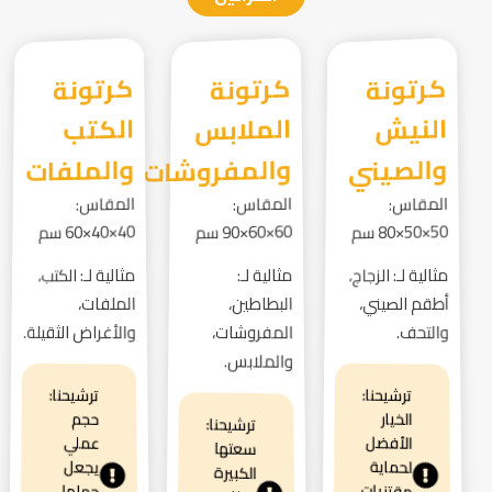
كرتونة
النيش
كرتونة
الملابس
كرتونة
الكتب
والصيني
والمفروشات
والملفات
المقاس:
المقاس:
المقاس:
50×50×80 سم
60×60×90 سم
40×40×60 سم
مثالية لـ: الزجاج،
مثالية لـ:
مثالية لـ: الكتب،
أطقم الصيني،
البطاطين،
الملفات،
والتحف.
المفروشات،
والأغراض الثقيلة.
والملابس.
ترشيحنا:
ترشيحنا:
الخيار
حجم
ترشيحنا:
الأفضل
عملي
سعتها
لحماية
يجعل
الكبيرة
مقتنيات
حملها