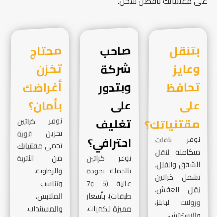
على مقتنياتك بأفضل شكل.
بتنقل
وعايز
تحافظ
صاحب
شركة
وبتدور
محتاج
تخزن
أغراضك
على
على
بأمان؟
مقتنياتك؟
تغليف
نوفر كراتين
تخزين قوية
احترافي؟
نوفر باقات
تحمي مقتنياتك
متكاملة لنقل
نوفر كراتين
من الأتربة
الشقق والفلل،
بالجملة بجودة
والرطوبة،
تشمل كراتين
وتناسب
عالية (5 و7
نقل العفش،
طبقات)، بأسعار
الملابس،
ورولات البابلز،
مميزة للكميات،
والمستندات،
والاسترتش،