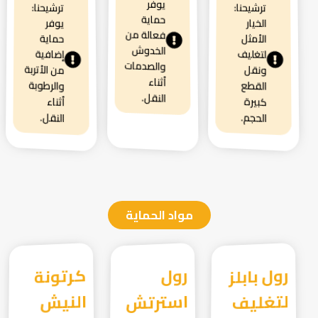
يوفر
ترشيحنا:
ترشيحنا:
حماية
الخيار
يوفر
فعالة من
الأمثل
حماية
الخدوش
لتغليف
إضافية
والصدمات
من الأتربة
ونقل
أثناء
والرطوبة
القطع
النقل.
كبيرة
أثناء
الحجم.
النقل.
مواد الحماية
رول بابلز
لتغليف
رول
استرتش
كرتونة
النيش