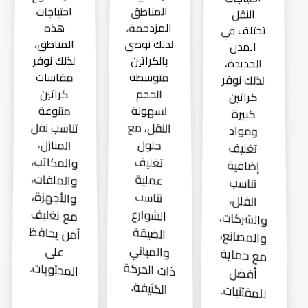
المناطق
احتياجات
النقل
المزدحمة،
هذه
تختلف في
لذلك نوصي
المناطق،
المدن
لذلك نوفر
بالكراتين
الجديدة،
متوسطة
مقاسات
لذلك نوفر
كراتين
الحجم
كراتين
لسهولة
متنوعة
كبيرة
تناسب نقل
النقل، مع
ومواد
المنازل،
حلول
تغليف
والمكاتب،
تغليف
إضافية
والملفات،
عملية
تناسب
والأجهزة،
تناسب
الفلل،
مع تغليف
الشوارع
والشركات،
آمن يحافظ
الضيقة
والمصانع،
والمباني
على
مع حماية
ذات الحركة
المحتويات.
أفضل
الكثيفة.
للمقتنيات.