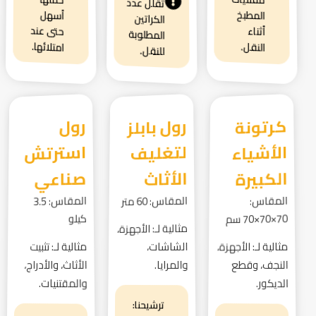
تقلل عدد
المطبخ
أسهل
الكراتين
حتى عند
أثناء
المطلوبة
امتلائها.
النقل.
للنقل.
كرتونة
الأشياء
رول بابلز
لتغليف
رول
استرتش
الكبيرة
الأثاث
صناعي
المقاس:
المقاس: 60 متر
المقاس: 3.5
70×70×70 سم
كيلو
مثالية لـ: الأجهزة،
مثالية لـ: الأجهزة،
الشاشات،
مثالية لـ: تثبيت
النجف، وقطع
والمرايا.
الأثاث، والأدراج،
والمقتنيات.
الديكور.
ترشيحنا: