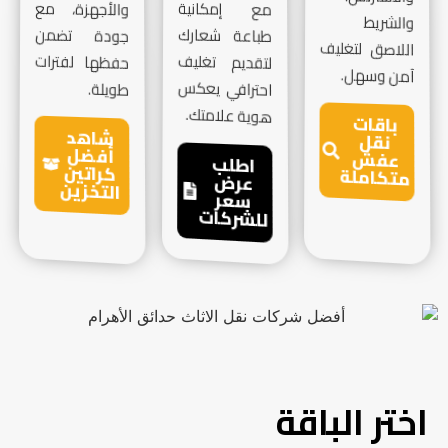
مع إمكانية
والأجهزة، مع
والشريط
طباعة شعارك
جودة تضمن
اللاصق لتغليف
لتقديم تغليف
حفظها لفترات
آمن وسهل.
احترافي يعكس
طويلة.
هوية علامتك.
باقات
شاهد
نقل
أفضل
عفش
اطلب
كراتين
متكاملة
عرض
التخزين
سعر
للشركات
اختر الباقة