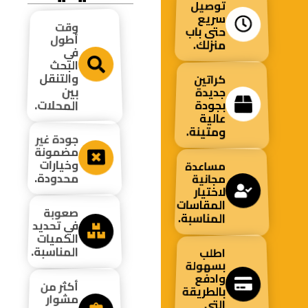
توصيل
سريع
وقت
حتى باب
أطول
منزلك.
في
البحث
والتنقل
كراتين
بين
جديدة
المحلات.
بجودة
عالية
ومتينة.
جودة غير
مضمونة
وخيارات
مساعدة
محدودة.
مجانية
لاختيار
المقاسات
صعوبة
المناسبة.
في تحديد
الكميات
المناسبة.
اطلب
بسهولة
وادفع
أكثر من
بالطريقة
مشوار
التي