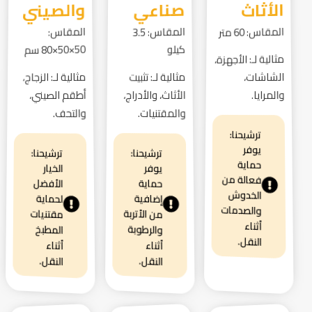
الأثاث
صناعي
والصيني
المقاس: 60 متر
المقاس:
المقاس: 3.5
كيلو
50×50×80 سم
مثالية لـ: الأجهزة،
الشاشات،
مثالية لـ: تثبيت
مثالية لـ: الزجاج،
والمرايا.
الأثاث، والأدراج،
أطقم الصيني،
والمقتنيات.
والتحف.
ترشيحنا:
يوفر
ترشيحنا:
ترشيحنا:
حماية
الخيار
يوفر
فعالة من
الأفضل
حماية
الخدوش
إضافية
لحماية
والصدمات
من الأتربة
مقتنيات
أثناء
والرطوبة
المطبخ
النقل.
أثناء
أثناء
النقل.
النقل.