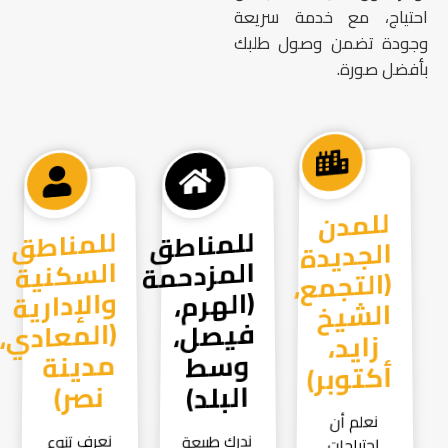
احتياج، مع خدمة سريعة
وجودة تضمن وصول طلبك
بأفضل صورة.
للمدن
الجديدة
(التجمع،
الشيخ
زايد،
للمناطق
المزدحمة
(الهرم،
فيصل،
وسط
للمناطق
السكنية
والإدارية
(المعادي،
مدينة
أكتوبر)
البلد)
نصر)
نعلم أن
ندرك طبيعة
نعرف تنوع
احتياجات