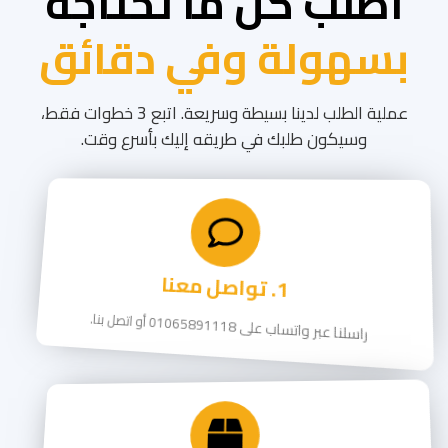
اطلب كل ما تحتاجه
بسهولة وفي دقائق
عملية الطلب لدينا بسيطة وسريعة. اتبع 3 خطوات فقط،
وسيكون طلبك في طريقه إليك بأسرع وقت.
1. تواصل معنا
راسلنا عبر واتساب على
01065891118
أو اتصل بنا.