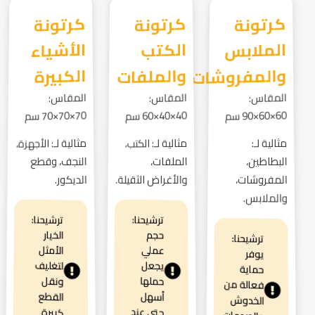
كرتونة
الملابس
كرتونة
الكتب
كرتونة
الأشياء
والمفروشات
والملفات
الكبيرة
المقاس:
المقاس:
المقاس:
60×60×90 سم
40×40×60 سم
70×70×70 سم
مثالية لـ:
مثالية لـ: الكتب،
مثالية لـ: الأجهزة،
البطاطين،
الملفات،
النجف، وقطع
المفروشات،
والأغراض الثقيلة.
الديكور.
والملابس.
ترشيحنا:
ترشيحنا:
الخيار
حجم
ترشيحنا:
الأمثل
عملي
يوفر
لتغليف
يجعل
حماية
حملها
ونقل
فعالة من
القطع
أسهل
الخدوش
حتى عند
كبيرة