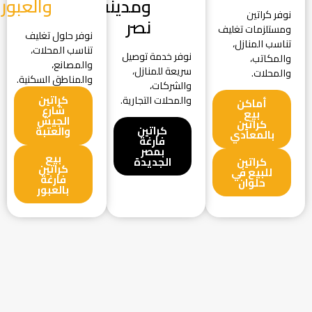
ومدينة
والعبور
نوفر كراتين
نصر
ومستلزمات تغليف
نوفر حلول تغليف
تناسب المنازل،
تناسب المحلات،
نوفر خدمة توصيل
والمكاتب،
والمصانع،
سريعة للمنازل،
والمحلات.
والمناطق السكنية.
والشركات،
كراتين
والمحلات التجارية.
أماكن
شارع
بيع
الجيش
كراتين
كراتين
والعتبة
بالمعادي
فارغة
بمصر
بيع
كراتين
الجديدة
كراتين
للبيع في
فارغة
حلوان
بالعبور