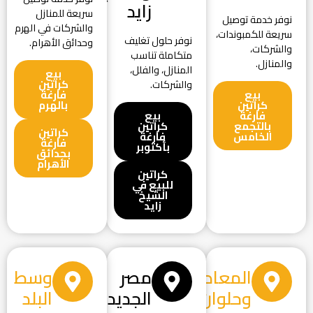
زايد
سريعة للمنازل
نوفر خدمة توصيل
والشركات في الهرم
سريعة للكمبوندات،
نوفر حلول تغليف
وحدائق الأهرام.
والشركات،
متكاملة تناسب
والمنازل.
المنازل، والفلل،
بيع
كراتين
والشركات.
بيع
فارغة
كراتين
بالهرم
فارغة
بيع
بالتجمع
كراتين
كراتين
الخامس
فارغة
فارغة
بأكتوبر
بحدائق
الأهرام
كراتين
للبيع في
الشيخ
زايد
المعادي
مصر
وسط
وحلوان
الجديدة
البلد