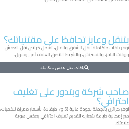
بتنقل وعايز تحافظ على مقتنياتك؟
نوفر باقات متكاملة لنقل الشقق والفلل، تشمل كراتين نقل العفش،
ورولات البابلز، والاسترتش، والشريط اللاصق لتغليف آمن وسهل.
باقات نقل عفش متكاملة
صاحب شركة وبتدور على تغليف
احترافي؟
نوفر كراتين بالجملة بجودة عالية (5 و7 طبقات)، بأسعار مميزة للكميات،
مع إمكانية طباعة شعارك لتقديم تغليف احترافي يعكس هوية
علامتك.