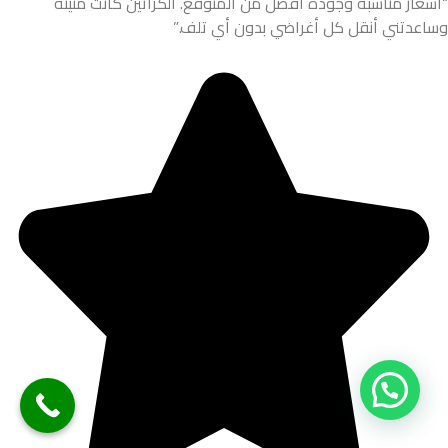
“أسعار مناسبة وجودة أفضل من المتوقع. الكراتين كانت متينة
وساعدتني أنقل كل أغراضي بدون أي تلف.”