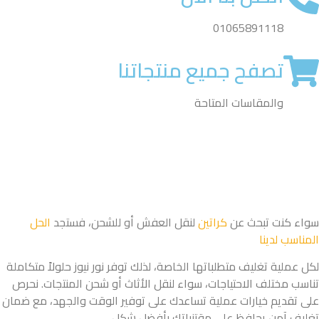
01065891118
تصفح جميع منتجاتنا
والمقاسات المتاحة
سواء كنت تبحث عن
كراتين
لنقل العفش أو للشحن، فستجد
الحل
المناسب لدينا
لكل عملية تغليف متطلباتها الخاصة، لذلك توفر نور نيوز حلولاً متكاملة
تناسب مختلف الاحتياجات، سواء لنقل الأثاث أو شحن المنتجات. نحرص
على تقديم خيارات عملية تساعدك على توفير الوقت والجهد، مع ضمان
تغليف آمن يحافظ على مقتنياتك بأفضل شكل.